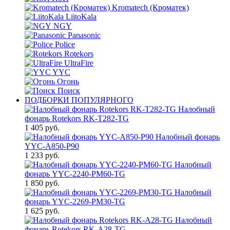
Kromatech (Кроматек)
LiitoKala
NGY
Panasonic
Police
Rotekors
UltraFire
YYC
Огонь
Поиск
ПОДБОРКИ ПОПУЛЯРНОГО
Налобный
фонарь Rotekors RK-T282-TG
1 405 руб.
Налобный фонарь
YYC-A850-P90
1 233 руб.
Налобный
фонарь YYC-2240-PM60-TG
1 850 руб.
Налобный
фонарь YYC-2269-PM30-TG
1 625 руб.
Налобный
фонарь Rotekors RK-A28-TG