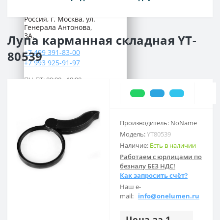
Наш адрес:
Россия, г. Москва, ул.
Генерала Антонова,
3А.
Лупа карманная складная YT-
+7 499 391-83-00
80539
+7 993 925-91-97
ПН-ПТ: 09:00 - 18:00
СБ-ВС: выходной
Предварительно согласуйте свой
приезд по телефону
Производитель: NoName
Модель:
YT80539
Наличие:
Есть в наличии
Работаем с юрлицами по
безналу БЕЗ НДС!
Как запросить счёт?
Наш e-
mail:
info@onelumen.ru
Цена за 1