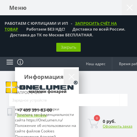
Меню
РАБОТАЕМ С ЮРЛИЦАМИ И ИП -
ЗАПРОСИТЬ СЧЁТ НА
ТОВАР
Работаем БЕЗ НДС! Доставка по всей России.
Доставка до ТК по Москве БЕСПЛАТНАЯ.
Закрыть
Наш адрес
Время ра
Информация
Информация
ЗАПРОС СЧЁТА
Как оформить заказ?
Подарки мужчинам,
корпоративные подарки
+7 499 391-83-00
Политика конфиденциальности
Заказать звонок
0
сайта https://OneLumen.ru/
0 руб.
Положение об использовании на
Оформить заказ
сайте файлов Cookies
Применение фонарей