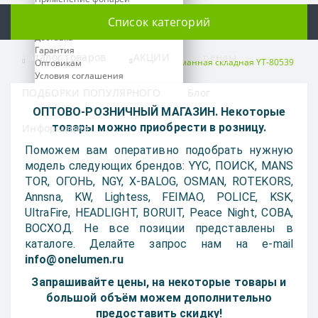
О нас
Список категорий
Оплата
Доставка
Гарантия
Каталог товаров
АКЦИИ
Бренды
Увеличители, лупы
Лупа карманная складная YT-80539
Оптовикам
Условия соглашения
ПОДБОРКИ ПОПУЛЯРНОГО
Блог
Время работы:
ОПТОВО-РОЗНИЧНЫЙ МАГАЗИН. Некоторые
ПН-ПТ: 09:00 - 18:00
товары можно приобрести в розницу.
Информация
СБ-ВС: выходной
Поможем вам оперативно подобрать нужную
Предварительно согласуйте
модель следующих брендов: YYC, ПОИСК, MANS
свой приезд по телефону
TOR, ОГОНЬ, NGY, X-BALOG, OSMAN, ROTEKORS,
Annsna, KW, Lightess, FEIMAO, POLICE, KSK,
Телефоны:
+7 499 391-83-00
UltraFire, HEADLIGHT, BORUIT, Peace Night, COBA,
+7 993 925-91-97
ВОСХОД. Не все позиции представлены в
каталоге. Делайте запрос нам на e-mail
Наш e-mail:
info@onelumen.ru
info@onelumen.ru
Запрашивайте цены, на некоторые товары и
Мессенджеры:
большой объём можем дополнительно
предоставить скидку!