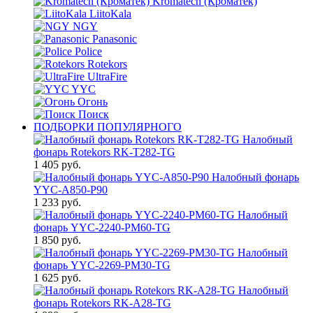
Kromatech (Кроматек)
LiitoKala
NGY
Panasonic
Police
Rotekors
UltraFire
YYC
Огонь
Поиск
ПОДБОРКИ ПОПУЛЯРНОГО
Налобный
фонарь Rotekors RK-T282-TG
1 405 руб.
Налобный фонарь
YYC-A850-P90
1 233 руб.
Налобный
фонарь YYC-2240-PM60-TG
1 850 руб.
Налобный
фонарь YYC-2269-PM30-TG
1 625 руб.
Налобный
фонарь Rotekors RK-A28-TG