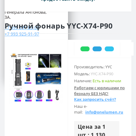
Россия, г. Москва, ул.
Генерала Антонова,
3А.
Ручной фонарь YYC-X74-P90
+7 499 391-83-00
+7 993 925-91-97
ПН-ПТ: 09:00 - 18:00
СБ-ВС: выходной
Предварительно согласуйте свой
приезд по телефону
Производитель: YYC
Модель:
YYC-X74-P90
Наличие:
Есть в наличии
Работаем с юрлицами по
безналу БЕЗ НДС!
Как запросить счёт?
Наш e-
mail:
info@onelumen.ru
Цена за 1
шт.: 1 130