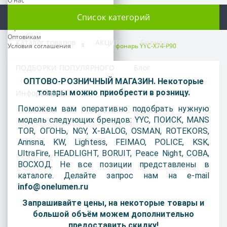
О нас
Оплата
Список категорий
Доставка
Гарантия
Оптовикам
Каталог товаров
АКЦИИ
Бренды
Условия соглашения
Ручные фонари
Ручной фонарь YYC-X74-P90
Время работы:
ПОДБОРКИ ПОПУЛЯРНОГО
Блог
ПН-ПТ: 09:00 - 18:00
ОПТОВО-РОЗНИЧНЫЙ МАГАЗИН. Некоторые
СБ-ВС: выходной
товары можно приобрести в розницу.
Информация
Предварительно согласуйте
Поможем вам оперативно подобрать нужную
свой приезд по телефону
модель следующих брендов: YYC, ПОИСК, MANS
TOR, ОГОНЬ, NGY, X-BALOG, OSMAN, ROTEKORS,
Телефоны:
+7 499 391-83-00
Annsna, KW, Lightess, FEIMAO, POLICE, KSK,
+7 993 925-91-97
UltraFire, HEADLIGHT, BORUIT, Peace Night, COBA,
ВОСХОД. Не все позиции представлены в
Наш e-mail:
каталоге. Делайте запрос нам на e-mail
info@onelumen.ru
info@onelumen.ru
Мессенджеры:
Запрашивайте цены, на некоторые товары и
большой объём можем дополнительно
Наш адрес:
предоставить скидку!