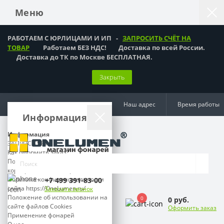
Меню
РАБОТАЕМ С ЮРЛИЦАМИ И ИП -
ЗАПРОСИТЬ СЧЁТ НА
ТОВАР
Работаем БЕЗ НДС! Доставка по всей России.
Доставка до ТК по Москве БЕСПЛАТНАЯ.
Закрыть
Наш адрес
Время работы
Информация
Информация
ЗАПРОС СЧЁТА
Как оформить заказ?
Подарки мужчинам,
корпоративные подарки
Политика конфиденциальности
+7 499 391-83-00
сайта https://OneLumen.ru/
Заказать звонок
Положение об использовании на
0
0 руб.
сайте файлов Cookies
Оформить заказ
Применение фонарей