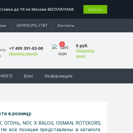
вка до ТК по Москве БЕСПЛАТНАЯ.
Закрыть
кам
ЗАПРОСИТЬ СЧЁТ
Контакты
0
0 руб.
+7 499 391-83-00
Оформить
Заказать звонок
заказ
РНОГО
Блог
Информация
и в розницу.
 ОГОНЬ, NGY, X-BALOG, OSMAN, ROTEKORS,
Д. Не все позиции представлены в каталоге.