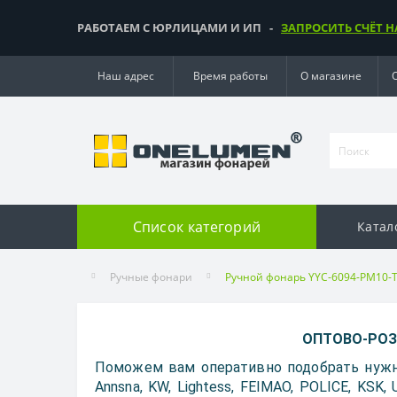
РАБОТАЕМ С ЮРЛИЦАМИ И ИП -
ЗАПРОСИТЬ СЧЁТ Н
Наш адрес
Время работы
О магазине
Список категорий
Катал
Ручные фонари
Ручной фонарь YYC-6094-PM10-
ОПТОВО-РОЗН
Поможем вам оперативно подобрать нужн
Annsna, KW, Lightess, FEIMAO, POLICE, KSK