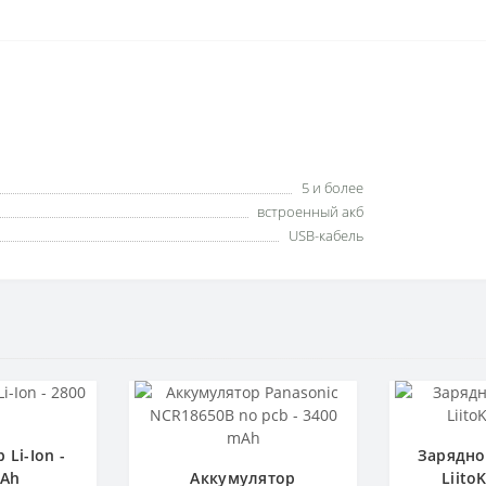
5 и более
встроенный акб
USB-кабель
Li-Ion -
Зарядно
mAh
Аккумулятор
LiitoK