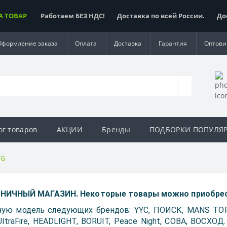
А ТОВАР
Работаем БЕЗ НДС! Доставка по всей России. Доста
Оформление заказа
Оплата
Доставка
Гарантия
Оптови
ог товаров
АКЦИИ
Бренды
ПОДБОРКИ ПОПУЛЯ
TG
ИЧНЫЙ МАГАЗИН. Некоторые товары можно приобрест
ую модель следующих брендов: YYC, ПОИСК, MANS TOR,
, UltraFire, HEADLIGHT, BORUIT, Peace Night, COBA, ВОСХО