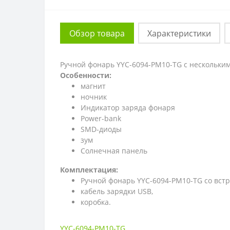
Обзор товара
Характеристики
Ручной фонарь YYC-6094-PM10-TG
с нескольки
Особенности:
магнит
ночник
Индикатор заряда фонаря
Power-bank
SMD-диоды
зум
Солнечная панель
Комплектация:
Ручной фонарь YYC-6094-PM10-TG со вст
кабель зарядки USB,
коробка.
YYC-6094-PM10-TG