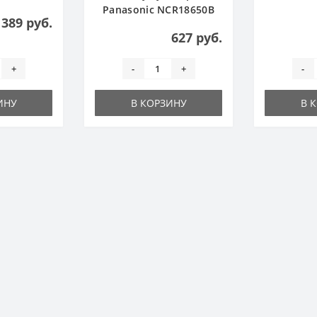
Panasonic NCR18650B
389 руб.
no pcb - 3400 mAh
627 руб.
+
-
+
-
ИНУ
В КОРЗИНУ
В 