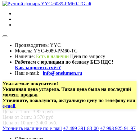
Производитель: YYC
Модель:
YYC-6089-PM60-TG
Наличие:
Есть в наличии
Цена по запросу
Работаем с юрлицами по безналу БЕЗ НДС!
Как запросить счёт?
Наш e-mail:
info@onelumen.ru
Уважаемые покупатели!
Указанная цена устарела.
Такая цена была на последний
момент продаж.
Уточняйте, пожалуйста, актуальную цену по телефону или
e-mail
.
Цена за 1 шт.: 3 825 руб.
Цена от 2 шт.: 3 570 руб.
Цена от 10 шт.: 3 400 руб.
Уточнить наличие по e-mail
+7 499 391-83-00
+7 993 925-91-97
Обзор товара