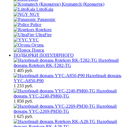
Kromatech (Кроматек)
LiitoKala
NGY
Panasonic
Police
Rotekors
UltraFire
YYC
Огонь
Поиск
ПОДБОРКИ ПОПУЛЯРНОГО
Налобный
фонарь Rotekors RK-T282-TG
1 405 руб.
Налобный фонарь
YYC-A850-P90
1 233 руб.
Налобный
фонарь YYC-2240-PM60-TG
1 850 руб.
Налобный
фонарь YYC-2269-PM30-TG
1 625 руб.
Налобный
фонарь Rotekors RK-A28-TG