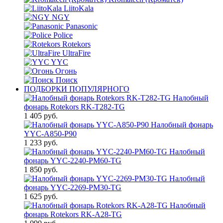
LiitoKala
NGY
Panasonic
Police
Rotekors
UltraFire
YYC
Огонь
Поиск
ПОДБОРКИ ПОПУЛЯРНОГО
Налобный
фонарь Rotekors RK-T282-TG
1 405 руб.
Налобный фонарь
YYC-A850-P90
1 233 руб.
Налобный
фонарь YYC-2240-PM60-TG
1 850 руб.
Налобный
фонарь YYC-2269-PM30-TG
1 625 руб.
Налобный
фонарь Rotekors RK-A28-TG