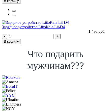
В корзину
Зарядное устройство LiitoKala Lii-D4
1 480 руб.
-
+
В корзину
Что подарить
мужчинам???