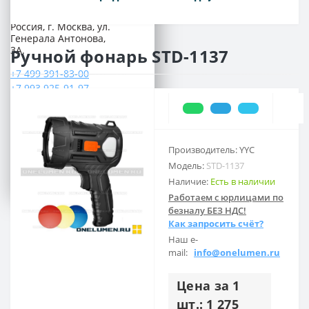
Наш адрес:
Россия, г. Москва, ул.
Генерала Антонова,
3А.
Ручной фонарь STD-1137
+7 499 391-83-00
+7 993 925-91-97
ПН-ПТ: 09:00 - 18:00
СБ-ВС: выходной
Предварительно согласуйте свой
Производитель: YYC
приезд по телефону
Модель:
STD-1137
Наличие:
Есть в наличии
Работаем с юрлицами по
безналу БЕЗ НДС!
Как запросить счёт?
Наш e-
mail:
info@onelumen.ru
Цена за 1
шт.: 1 275