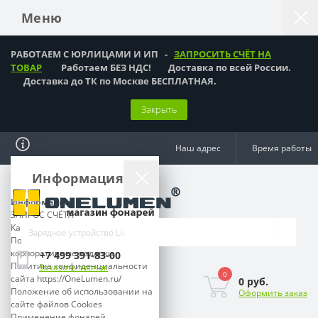
Меню
РАБОТАЕМ С ЮРЛИЦАМИ И ИП -
ЗАПРОСИТЬ СЧЁТ НА
ТОВАР
Работаем БЕЗ НДС! Доставка по всей России.
Доставка до ТК по Москве БЕСПЛАТНАЯ.
Закрыть
Наш адрес
Время работы
Информация
Информация
ЗАПРОС СЧЁТА
Как оформить заказ?
Подарки мужчинам,
корпоративные подарки
+7 499 391-83-00
Политика конфиденциальности
Заказать звонок
0
сайта https://OneLumen.ru/
0 руб.
Положение об использовании на
Оформить заказ
сайте файлов Cookies
Применение фонарей