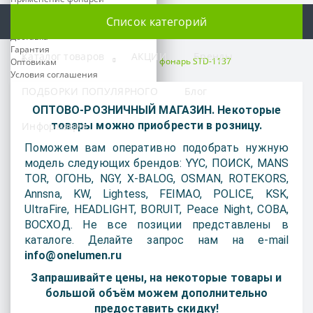
О нас
Список категорий
Оплата
Доставка
Гарантия
Каталог товаров
АКЦИИ
Бренды
Ручные фонари
Ручной фонарь STD-1137
Оптовикам
Условия соглашения
ПОДБОРКИ ПОПУЛЯРНОГО
Блог
Время работы:
ОПТОВО-РОЗНИЧНЫЙ МАГАЗИН. Некоторые
ПН-ПТ: 09:00 - 18:00
товары можно приобрести в розницу.
Информация
СБ-ВС: выходной
Поможем вам оперативно подобрать нужную
Предварительно согласуйте
модель следующих брендов: YYC, ПОИСК, MANS
свой приезд по телефону
TOR, ОГОНЬ, NGY, X-BALOG, OSMAN, ROTEKORS,
Annsna, KW, Lightess, FEIMAO, POLICE, KSK,
Телефоны:
+7 499 391-83-00
UltraFire, HEADLIGHT, BORUIT, Peace Night, COBA,
+7 993 925-91-97
ВОСХОД. Не все позиции представлены в
каталоге. Делайте запрос нам на e-mail
Наш e-mail:
info@onelumen.ru
info@onelumen.ru
Запрашивайте цены, на некоторые товары и
Мессенджеры:
большой объём можем дополнительно
предоставить скидку!