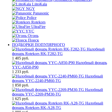
LiitoKala
NGY
Panasonic
Police
Rotekors
UltraFire
YYC
Огонь
Поиск
ПОДБОРКИ ПОПУЛЯРНОГО
Налобный
фонарь Rotekors RK-T282-TG
1 405 руб.
Налобный фонарь
YYC-A850-P90
1 233 руб.
Налобный
фонарь YYC-2240-PM60-TG
1 850 руб.
Налобный
фонарь YYC-2269-PM30-TG
1 625 руб.
Налобный
фонарь Rotekors RK-A28-TG