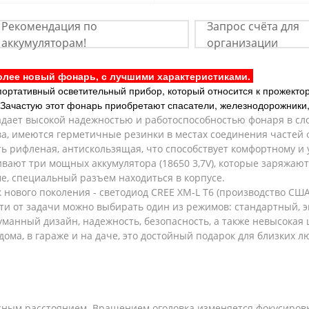
Рекомендация по
Запрос счёта для
аккумуляторам!
организации
лее новый фонарь, с лучшими характеристиками.
портативный осветительный прибор, который относится к прожекто
. Зачастую этот фонарь приобретают спасатели, железнодорожники, 
дает высокой надежностью и работоспособностью фонаря в сло
а, имеются герметичные резинки в местах соединения частей 
ть рифленая, антискользящая, что способствует комфортному и
ают три мощных аккумулятора (18650 3,7V), которые заряжают
е, специальный разъем находиться в корпусе.
нового поколения - светодиод CREE XM-L T6 (производство США
сти от задачи можно выбирать один из режимов: стандартный, 
уманный дизайн, надежность, безопасность, а также невысока
ма, в гараже и на даче, это достойный подарок для близких л
сным расстоянием. Вращением оголовка изменяется фокусировк