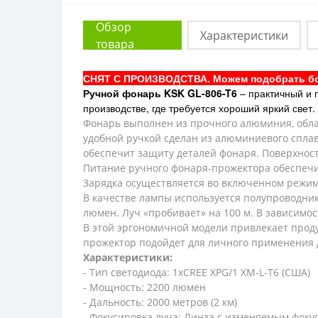
Обзор
Характеристики
товара
СНЯТ С ПРОИЗВОДСТВА. Можем подобрать бо
Ручной фонарь
KSK GL-806-T6
– практичный и 
производстве, где требуется хороший яркий свет
Фонарь выполнен из прочного алюминия, обла
удобной ручкой сделан из алюминиевого сплав
обеспечит защиту деталей фонаря. Поверхнос
Питание ручного фонаря-прожектора обеспечив
Зарядка осуществляется во включенном режим
В качестве лампы используется полупроводник 
люмен. Луч «пробивает» на 100 м. В зависимо
В этой эргономичной модели привлекает прод
прожектор подойдет для личного применения до
Характеристики:
- Тип светодиода: 1хCREE XPG/1 ХМ-L-Т6 (США)
- Мощность: 2200 люмен
- Дальность: 2000 метров (2 км)
- Фокусировка луча: Линза с изменяемым фоку