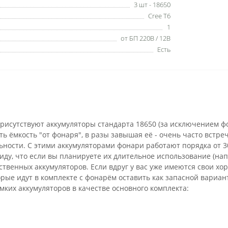
3 шт - 18650
Cree T6
1
от БП 220В / 12В
Есть
рисутствуют аккумуляторы стандарта 18650 (за исключением ф
ть ёмкость "от фонаря", в разы завышая её - очень часто вст
льности. С этими аккумуляторами фонари работают порядка от 3
ду, что если вы планируете их длительное использование (напри
ственных аккумуляторов. Если вдруг у вас уже имеются свои хо
орые идут в комплекте с фонарём оставить как запасной вариан
ких аккумуляторов в качестве основного комплекта: