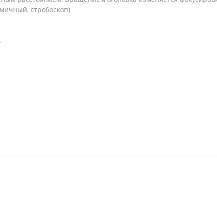
омичный, стробоскоп)
.