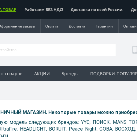
А ТОВАР
Работаем БЕЗ НДС! Доставка по всей России. Доста
Оформление заказа
Оплата
Доставка
Гарантия
Оптови
ог товаров
АКЦИИ
Бренды
ПОДБОРКИ ПОПУЛЯ
ИЧНЫЙ МАГАЗИН. Некоторые товары можно приобрест
ую модель следующих брендов: YYC, ПОИСК, MANS TOR,
, UltraFire, HEADLIGHT, BORUIT, Peace Night, COBA, ВОСХО
n.ru