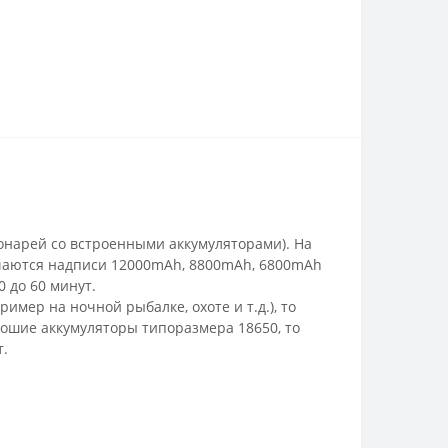
онарей со встроенными аккумуляторами). На
речаются надписи 12000mAh, 8800mAh, 6800mAh
0 до 60 минут.
мер на ночной рыбалке, охоте и т.д.), то
рошие аккумуляторы типоразмера 18650, то
т.