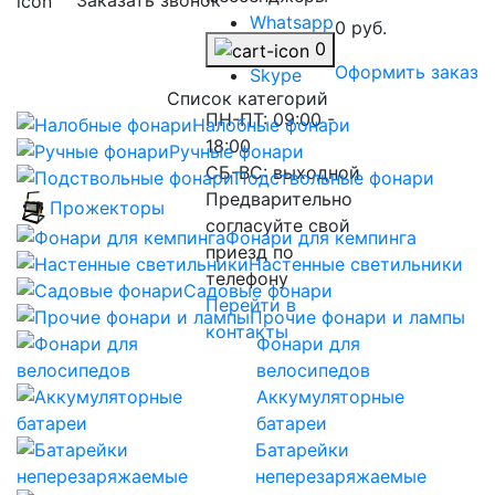
Заказать звонок
Whatsapp
0 руб.
Telegram
0
Оформить заказ
Skype
Список категорий
ПН-ПТ: 09:00 -
Налобные фонари
18:00
Ручные фонари
СБ-ВС: выходной
Подствольные фонари
Предварительно
Прожекторы
согласуйте свой
Фонари для кемпинга
приезд по
Настенные светильники
телефону
Садовые фонари
Перейти в
Прочие фонари и лампы
контакты
Фонари для
велосипедов
Аккумуляторные
батареи
Батарейки
неперезаряжаемые