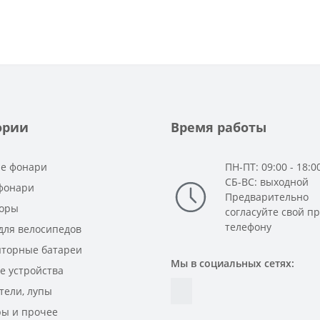
ории
Время работы
е фонари
ПН-ПТ: 09:00 - 18:0
СБ-ВС: выходной
фонари
Предварительно
оры
согласуйте свой п
телефону
для велосипедов
яторные батареи
Мы в социальных сетях:
е устройства
тели, лупы
ры и прочее