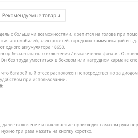
Рекомендуемые товары
дель с большими возможностями. Крепится на голове при пом
вания автомобилей, электросетей, городских коммуникаций и т.д
от одного аккумулятора 18650.
 сенсор бесконтактного включения / выключения фонаря. Осно
 Он без труда уместиться в боковом или нагрудном кармане сп
 что батарейный отсек расположен непосредственно за диодом 
 удобством при использовании.
8:
, далее включение и выключение происходит взмахом руки пере
нужно три раза нажать на кнопку коротко.