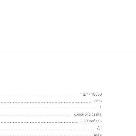
1 шт - 18650
COB
1
Красного света
USB-кабель
Да
Есть