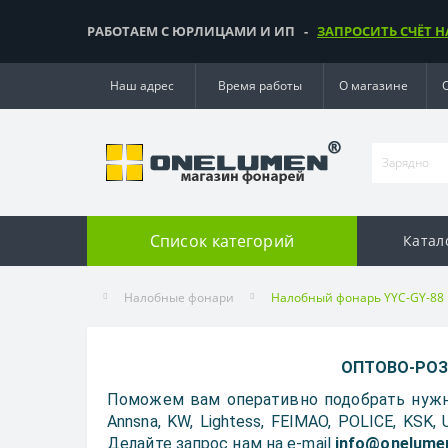
РАБОТАЕМ С ЮРЛИЦАМИ И ИП -
ЗАПРОСИТЬ СЧЁТ Н
Наш адрес
Время работы
О магазине
Список категорий
Катал
Налобные фонари
Налобный фонарь YYC-GY-88
ОПТОВО-РОЗН
Поможем вам оперативно подобрать нужн
Annsna, KW, Lightess, FEIMAO, POLICE, KSK
Делайте запрос нам на e-mail
info@onelume