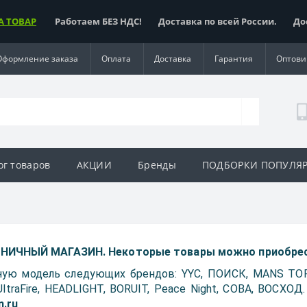
А ТОВАР
Работаем БЕЗ НДС! Доставка по всей России. Доста
Оформление заказа
Оплата
Доставка
Гарантия
Оптови
ог товаров
АКЦИИ
Бренды
ПОДБОРКИ ПОПУЛЯ
ИЧНЫЙ МАГАЗИН. Некоторые товары можно приобрест
ую модель следующих брендов: YYC, ПОИСК, MANS TOR,
, UltraFire, HEADLIGHT, BORUIT, Peace Night, COBA, ВОСХО
n.ru