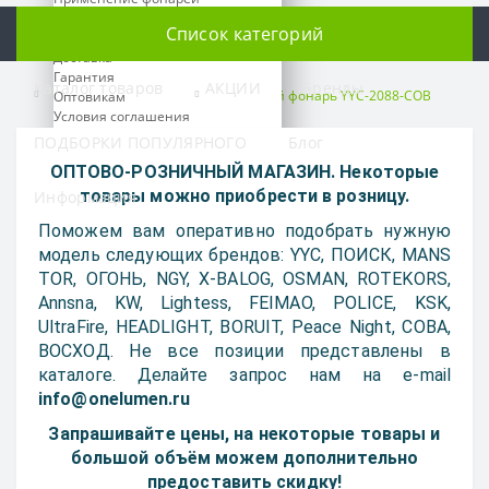
О нас
Список категорий
Оплата
Доставка
Гарантия
Каталог товаров
АКЦИИ
Бренды
Налобные фонари
Налобный фонарь YYC-2088-COB
Оптовикам
Условия соглашения
ПОДБОРКИ ПОПУЛЯРНОГО
Блог
Время работы:
ОПТОВО-РОЗНИЧНЫЙ МАГАЗИН. Некоторые
ПН-ПТ: 09:00 - 18:00
товары можно приобрести в розницу.
Информация
СБ-ВС: выходной
Поможем вам оперативно подобрать нужную
Предварительно согласуйте
модель следующих брендов: YYC, ПОИСК, MANS
свой приезд по телефону
TOR, ОГОНЬ, NGY, X-BALOG, OSMAN, ROTEKORS,
Annsna, KW, Lightess, FEIMAO, POLICE, KSK,
Телефоны:
+7 499 391-83-00
UltraFire, HEADLIGHT, BORUIT, Peace Night, COBA,
+7 993 925-91-97
ВОСХОД. Не все позиции представлены в
каталоге. Делайте запрос нам на e-mail
Наш e-mail:
info@onelumen.ru
info@onelumen.ru
Запрашивайте цены, на некоторые товары и
Мессенджеры:
большой объём можем дополнительно
предоставить скидку!