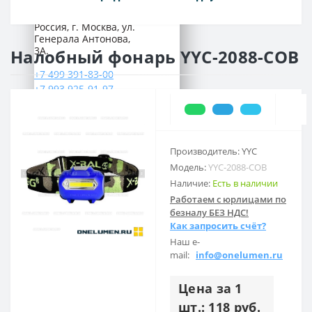
Наш адрес:
Россия, г. Москва, ул.
Генерала Антонова,
3А.
Налобный фонарь YYC-2088-COB
+7 499 391-83-00
+7 993 925-91-97
ПН-ПТ: 09:00 - 18:00
СБ-ВС: выходной
Предварительно согласуйте свой
Производитель: YYC
приезд по телефону
Модель:
YYC-2088-COB
Наличие:
Есть в наличии
Работаем с юрлицами по
безналу БЕЗ НДС!
Как запросить счёт?
Наш e-
mail:
info@onelumen.ru
Цена за 1
шт.: 118 руб.