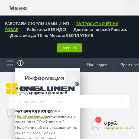
Меню
РАБОТАЕМ С ЮРЛИЦАМИ И ИП -
ЗАПРОСИТЬ СЧЁТ НА
ТОВАР
Работаем БЕЗ НДС! Доставка по всей России.
Доставка до ТК по Москве БЕСПЛАТНАЯ.
Закрыть
Наш адрес
Время ра
Информация
Информация
ЗАПРОС СЧЁТА
Как оформить заказ?
Подарки мужчинам,
корпоративные подарки
+7 499 391-83-00
Политика конфиденциальности
Заказать звонок
0
сайта https://OneLumen.ru/
0 руб.
Положение об использовании на
Оформить заказ
сайте файлов Cookies
Применение фонарей