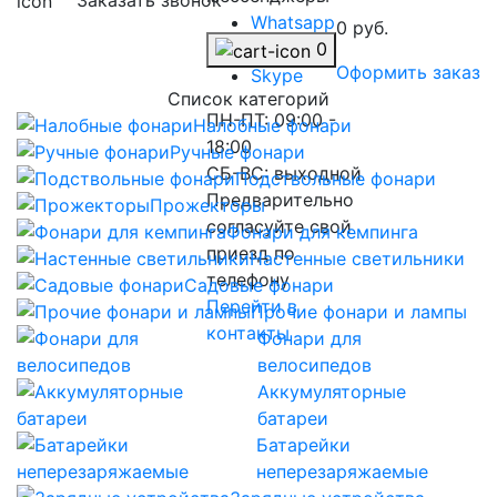
Заказать звонок
Whatsapp
0 руб.
Telegram
0
Оформить заказ
Skype
Список категорий
ПН-ПТ: 09:00 -
Налобные фонари
18:00
Ручные фонари
СБ-ВС: выходной
Подствольные фонари
Предварительно
Прожекторы
согласуйте свой
Фонари для кемпинга
приезд по
Настенные светильники
телефону
Садовые фонари
Перейти в
Прочие фонари и лампы
контакты
Фонари для
велосипедов
Аккумуляторные
батареи
Батарейки
неперезаряжаемые