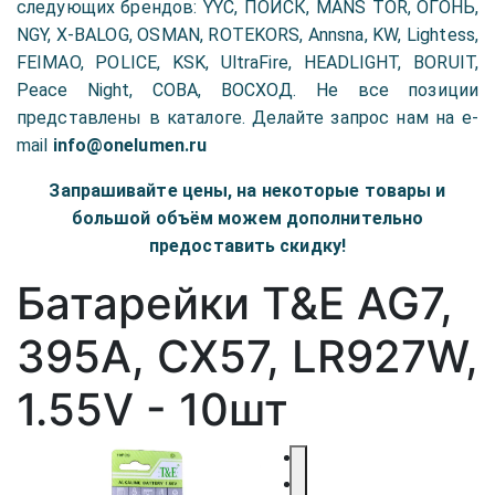
следующих брендов: YYC, ПОИСК, MANS TOR, ОГОНЬ,
NGY, X-BALOG, OSMAN, ROTEKORS, Annsna, KW, Lightess,
FEIMAO, POLICE, KSK, UltraFire, HEADLIGHT, BORUIT,
Peace Night, COBA, ВОСХОД. Не все позиции
представлены в каталоге. Делайте запрос нам на e-
mail
info@onelumen.ru
Запрашивайте цены, на некоторые товары и
большой объём можем дополнительно
предоставить скидку!
Батарейки T&E AG7,
395A, CX57, LR927W,
1.55V - 10шт