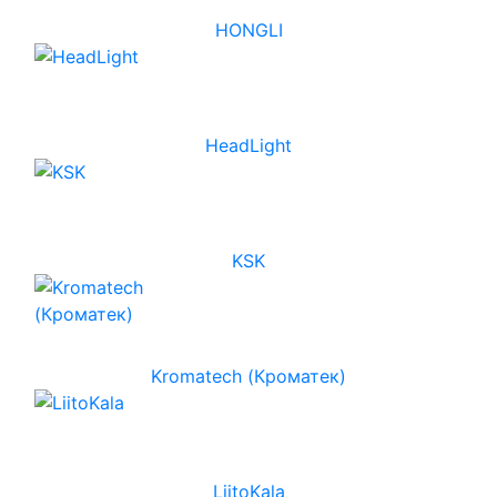
HONGLI
HeadLight
KSK
Kromatech (Кроматек)
LiitoKala