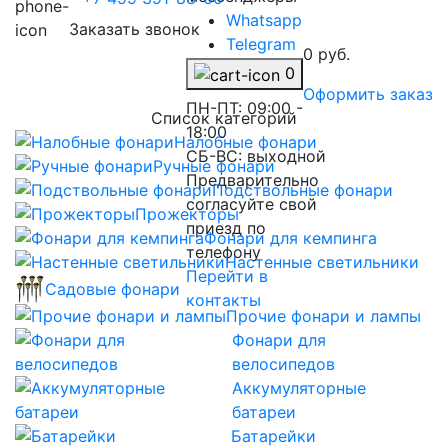
Whatsapp
Заказать звонок
Telegram
0 руб.
Skype
0
Оформить заказ
ПН-ПТ: 09:00 -
Список категорий
18:00
Налобные фонари
СБ-ВС: выходной
Ручные фонари
Предварительно
Подствольные фонари
согласуйте свой
Прожекторы
приезд по
Фонари для кемпинга
телефону
Настенные светильники
Перейти в
Садовые фонари
контакты
Прочие фонари и лампы
Фонари для
велосипедов
Аккумуляторные
батареи
Батарейки