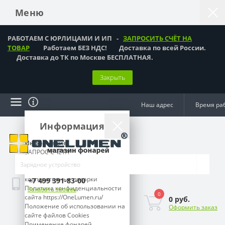
Меню
РАБОТАЕМ С ЮРЛИЦАМИ И ИП -
ЗАПРОСИТЬ СЧЁТ НА
ТОВАР
Работаем БЕЗ НДС! Доставка по всей России.
Доставка до ТК по Москве БЕСПЛАТНАЯ.
Закрыть
Наш адрес
Время ра
Информация
Информация
ЗАПРОС СЧЁТА
Как оформить заказ?
Подарки мужчинам,
корпоративные подарки
+7 499 391-83-00
Политика конфиденциальности
Заказать звонок
0
сайта https://OneLumen.ru/
0 руб.
Положение об использовании на
Оформить заказ
сайте файлов Cookies
Применение фонарей