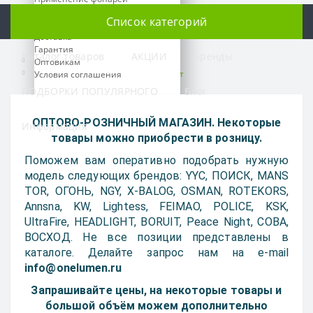
О нас
Список категорий
Оплата
Доставка
Гарантия
Каталог товаров
АКЦИИ
Бренды
Батарейки неперезаряжаемые
Оптовикам
Батарейка Camelion CR1616 3V, 1шт
Условия соглашения
ПОДБОРКИ ПОПУЛЯРНОГО
Блог
Время работы:
ПН-ПТ: 09:00 - 18:00
ОПТОВО-РОЗНИЧНЫЙ МАГАЗИН. Некоторые
Информация
СБ-ВС: выходной
товары можно приобрести в розницу.
Предварительно согласуйте
Поможем вам оперативно подобрать нужную
свой приезд по телефону
модель следующих брендов: YYC, ПОИСК, MANS
TOR, ОГОНЬ, NGY, X-BALOG, OSMAN, ROTEKORS,
Телефоны:
Annsna, KW, Lightess, FEIMAO, POLICE, KSK,
+7 499 391-83-00
+7 993 925-91-97
UltraFire, HEADLIGHT, BORUIT, Peace Night, COBA,
ВОСХОД. Не все позиции представлены в
Наш e-mail:
каталоге. Делайте запрос нам на e-mail
info@onelumen.ru
info@onelumen.ru
Мессенджеры:
Запрашивайте цены, на некоторые товары и
большой объём можем дополнительно