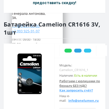
Наш адрес:
предоставить скидку!
Россия, г. Москва, ул.
Генерала Антонова,
3А.
Батарейка Camelion CR1616 3V,
+7 499 391-83-00
1шт
+7 993 925-91-97
ПН-ПТ: 09:00 - 18:00
СБ-ВС: выходной
Предварительно согласуйте свой
приезд по телефону
Модель:
Camelion_CR1616_1
Наличие:
Есть в наличии
Работаем с юрлицами по
безналу БЕЗ НДС!
Как запросить счёт?
Наш e-
mail:
info@onelumen.ru