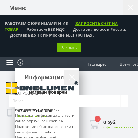
Меню
РАБОТАЕМ С ЮРЛИЦАМИ И ИП -
ЗАПРОСИТЬ СЧЁТ НА
ТОВАР
Работаем БЕЗ НДС! Доставка по всей России.
Доставка до ТК по Москве БЕСПЛАТНАЯ.
Закрыть
Наш адрес
Время ра
Информация
Информация
ЗАПРОС СЧЁТА
Как оформить заказ?
Подарки мужчинам,
корпоративные подарки
+7 499 391-83-00
Политика конфиденциальности
Заказать звонок
0
сайта https://OneLumen.ru/
0 руб.
Положение об использовании на
Оформить заказ
сайте файлов Cookies
Применение фонарей