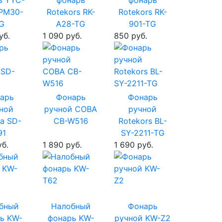
ь YYC-
фонарь
фонарь
PM30-
Rotekors RK-
Rotekors RK-
G
A28-TG
901-TG
уб.
1 090 руб.
850 руб.
арь
Фонарь
Фонарь
ной
ручной COBA
ручной
a SD-
CB-W516
Rotekors BL-
91
SY-2211-TG
уб.
1 890 руб.
1 690 руб.
бный
Налобный
Фонарь
ь KW-
фонарь KW-
ручной KW-Z2