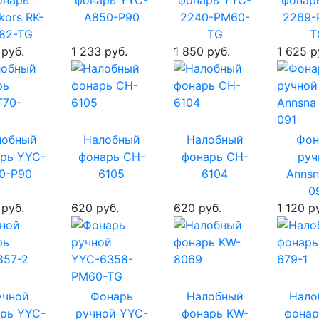
онарь
фонарь YYC-
фонарь YYC-
фонар
kors RK-
A850-P90
2240-PM60-
2269-
82-TG
TG
T
 руб.
1 233 руб.
1 850 руб.
1 625 р
лобный
Налобный
Налобный
Фон
рь YYC-
фонарь CH-
фонарь CH-
руч
0-P90
6105
6104
Annsn
0
 руб.
620 руб.
620 руб.
1 120 р
учной
Фонарь
Налобный
Нало
рь YYC-
ручной YYC-
фонарь KW-
фонар