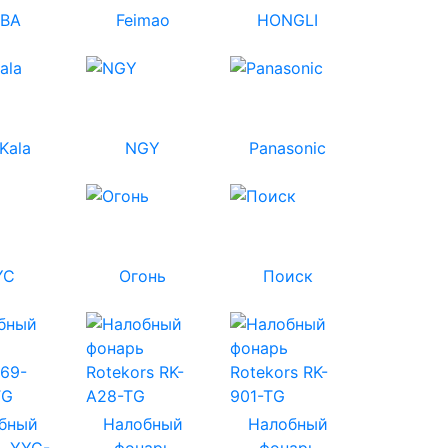
BA
Feimao
HONGLI
oKala
NGY
Panasonic
YC
Огонь
Поиск
бный
Налобный
Налобный