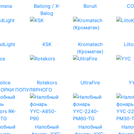
nnsna
Bailong / X-
Boruit
CO
Balog
dLight
KSK
Kromatech
Liit
(Кроматек)
olice
Rotekors
UltraFire
Y
ОРКИ ПОПУЛЯРНОГО
лобный
Налобный
Налобный
Нало