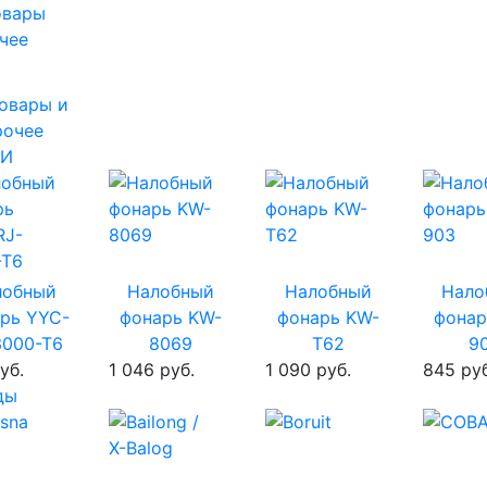
овары и
рочее
ИИ
лобный
Налобный
Налобный
Нало
рь YYC-
фонарь KW-
фонарь KW-
фонар
3000-T6
8069
T62
9
уб.
1 046 руб.
1 090 руб.
845 руб
ды