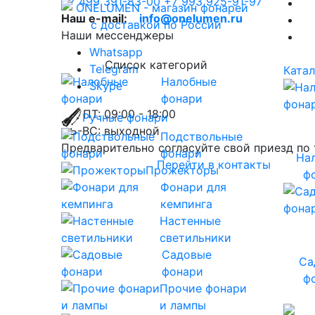
+7 499 391-83-00
+7 993 925-91-97
Наш e-mail:
info@onelumen.ru
Наши мессенджеры
Whatsapp
Список категорий
Telegram
Катал
Налобные
Skype
фонари
ПН-ПТ: 09:00 - 18:00
Ручные фонари
СБ-ВС: выходной
Подствольные
Предварительно согласуйте свой приезд по
фонари
На
Перейти в контакты
Прожекторы
ф
Фонари для
кемпинга
Настенные
светильники
Садовые
Са
фонари
ф
Прочие фонари
и лампы