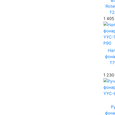
ф
Rote
T2
1 405
На
фона
T7
1 230
Р
фона