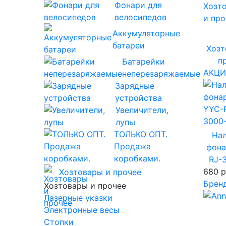
Фонари для
велосипедов
Аккумуляторные
батареи
Хозт
п
Батарейки
АКЦ
неперезаряжаемые
Зарядные
устройства
Увеличители,
лупы
ТОЛЬКО ОПТ.
На
Продажа
фона
коробками.
RJ-
680 р
Хозтовары и прочее
Брен
Хозтовары и прочее
Лазерные указки
Электронные весы
Стопки