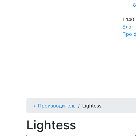
8
1 140
Блог
Про ф
Производитель
Lightess
Lightess