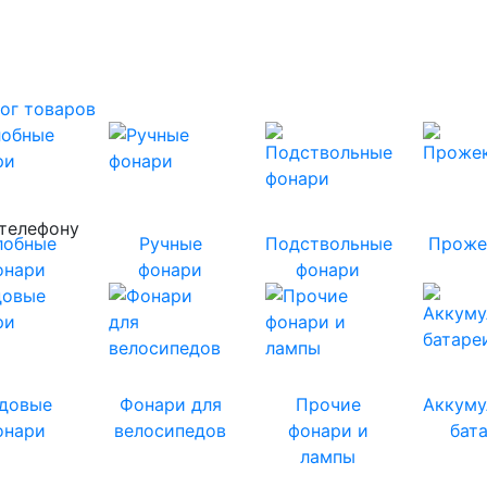
ог товаров
 телефону
лобные
Ручные
Подствольные
Проже
онари
фонари
фонари
довые
Фонари для
Прочие
Аккуму
онари
велосипедов
фонари и
бат
лампы